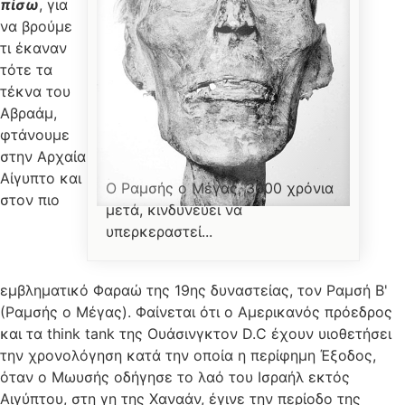
πίσω
, για
να βρούμε
τι έκαναν
τότε τα
τέκνα του
Αβραάμ,
φτάνουμε
στην Αρχαία
Αίγυπτο και
Ο Ραμσής ο Μέγας, 3000 χρόνια
στον πιο
μετά, κινδυνεύει να
υπερκεραστεί...
εμβληματικό Φαραώ της 19ης δυναστείας, τον Ραμσή Β'
(Ραμσής ο Μέγας). Φαίνεται ότι ο Αμερικανός πρόεδρος
και τα think tank της Ουάσινγκτον D.C έχουν υιοθετήσει
την χρονολόγηση κατά την οποία η περίφημη Έξοδος,
όταν ο Μωυσής οδήγησε το λαό του Ισραήλ εκτός
Αιγύπτου, στη γη της Χαναάν, έγινε την περίοδο της