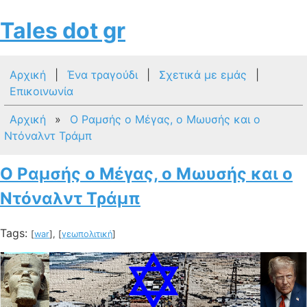
Tales dot gr
Αρχική
|
Ένα τραγούδι
|
Σχετικά με εμάς
|
Επικοινωνία
Αρχική
»
Ο Ραμσής ο Μέγας, ο Μωυσής και ο
Ντόναλντ Τράμπ
Ο Ραμσής ο Μέγας, ο Μωυσής και ο
Ντόναλντ Τράμπ
Tags:
[
war
], [
γεωπολιτική
]