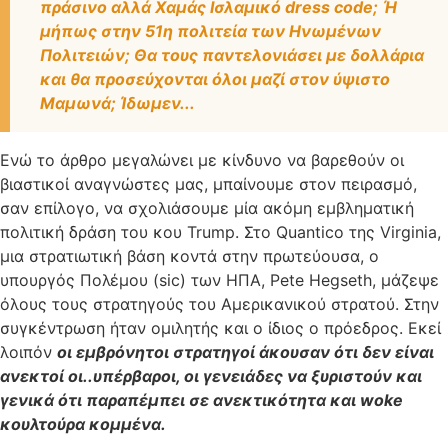
πράσινο αλλά Χαμάς Ισλαμικό dress code; Ή
μήπως στην 51η πολιτεία των Ηνωμένων
Πολιτειών; Θα τους παντελονιάσει με δολλάρια
και θα προσεύχονται όλοι μαζί στον ύψιστο
Μαμωνά; Ίδωμεν...
Ενώ το άρθρο μεγαλώνει με κίνδυνο να βαρεθούν οι
βιαστικοί αναγνώστες μας, μπαίνουμε στον πειρασμό,
σαν επίλογο, να σχολιάσουμε μία ακόμη εμβληματική
πολιτική δράση του κου Trump. Στο Quantico της Virginia,
μια στρατιωτική βάση κοντά στην πρωτεύουσα, ο
υπουργός Πολέμου (sic) των ΗΠΑ, Pete Hegseth, μάζεψε
όλους τους στρατηγούς του Αμερικανικού στρατού. Στην
συγκέντρωση ήταν ομιλητής και ο ίδιος ο πρόεδρος. Εκεί
λοιπόν
οι εμβρόνητοι στρατηγοί άκουσαν ότι δεν είναι
ανεκτοί οι..υπέρβαροι, οι γενειάδες να ξυριστούν και
γενικά ότι παραπέμπει σε ανεκτικότητα και woke
κουλτούρα κομμένα.