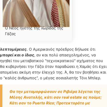
Ο Νέος ηγέτης της λωρίδας της
Γάζας
λεπτομέρειες.
Ο Αμερικανός πρόεδρος δήλωσε ότι
μπορεί και ο ίδιος
, αν και πολύ απασχολημένος, να
ηγηθεί του μεταβατικού "τεχνοκρατικού" σχήματος που
θα κυβερνήσει την Γάζα όταν παραδώσει η Χαμάς ότι έχει
απομείνει ακόμη στην έλεγχό της. Ά, θα τον βοηθήσει και
ο "καλός άνθρωπος", ο μέγας σοσιαλιστής Τόνι Μπλερ.
Θα την μεταμορφώσουν σε Ριβιέρα λέγεται της
Μέσης Ανατολής, κάτι σαν real estate ας πούμε;
Κάτι σαν το Puerto Rico; Προτεκτοράτο με