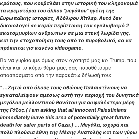
κράτους, που κουβαλάει στην ιστορική του κληρονομιά
τα κρεματόρια του άλλου "μεγάλου" ηγέτη της
Ευρωπαϊκής ιστορίας, Αδόλφου Χίτλερ. Αυτό δεν
δικαιολογεί σε καμία περίπτωση τον εγκλωβισμό 2
εκατομμυρίων ανθρώπων σε μια στενή λωρίδα γης,
και την στοχοποίηση τους από το πυροβολικό, σα να
πρόκειται για κανένα videogame.
Για να γυρίσουμε όμως στον αγαπητό μας κο Trump, που
είναι και το κύριο θέμα μας, σας παραθέτουμε
αποσπάσματα από την παρακάτω δήλωσή του:
" ...Ζητώ από όλους τους αθώους Παλαιστίνιους να
εγκαταλείψουν αμέσως αυτή την περιοχή του δυνητικά
μεγάλου μελλοντικού θανάτου για ασφαλέστερα μέρη
της Γάζας.( I am asking that all innocent Palestinians
immediately leave this area of potentially great future
death for safer parts of Gaza.) ... Μεγάλα, ισχυρά και
πολύ πλούσια έθνη της Μέσης Ανατολής και των γύρω