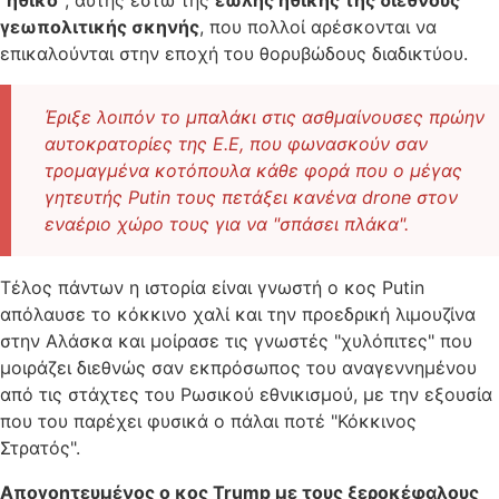
"ηθικό"
, αυτής έστω της
έωλης ηθικής της διεθνούς
γεωπολιτικής σκηνής
, που πολλοί αρέσκονται να
επικαλούνται στην εποχή του θορυβώδους διαδικτύου.
Έριξε λοιπόν το μπαλάκι στις ασθμαίνουσες πρώην
αυτοκρατορίες της Ε.Ε, που φωνασκούν σαν
τρομαγμένα κοτόπουλα κάθε φορά που ο μέγας
γητευτής Putin τους πετάξει κανένα drone στον
εναέριο χώρο τους για να "σπάσει πλάκα".
Τέλος πάντων η ιστορία είναι γνωστή ο κος Putin
απόλαυσε το κόκκινο χαλί και την προεδρική λιμουζίνα
στην Αλάσκα και μοίρασε τις γνωστές "χυλόπιτες" που
μοιράζει διεθνώς σαν εκπρόσωπος του αναγεννημένου
από τις στάχτες του Ρωσικού εθνικισμού, με την εξουσία
που του παρέχει φυσικά ο πάλαι ποτέ "Κόκκινος
Στρατός".
Απογοητευμένος ο κος Trump με τους ξεροκέφαλους