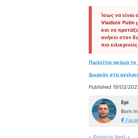
Ίσως να είναι 
Vladimir Puti
και να προτάξ
ανήκει στον Ευ
πιο ειλικρινε
Πωλείται ακόμα το 
Δωρεάν στα αγγλικ
Published 19/03/202
Epi
Born in
Face
« Previous
Next »