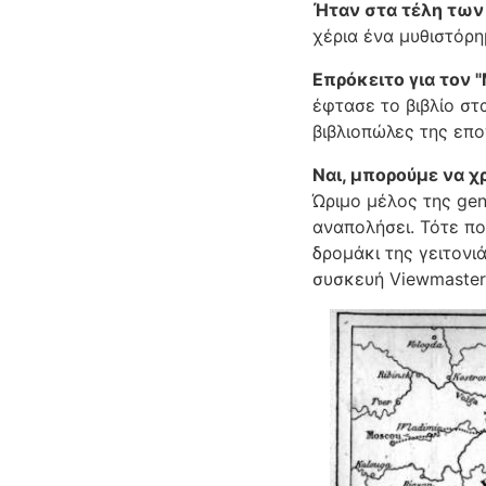
Ήταν στα τέλη των 
χέρια ένα μυθιστόρ
Επρόκειτο για τον 
έφτασε το βιβλίο στ
βιβλιοπώλες της επο
Ναι, μπορούμε να χ
Ώριμο μέλος της gen
αναπολήσει. Τότε πο
δρομάκι της γειτονι
συσκευή Viewmaster