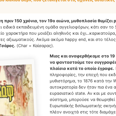
η πριν 150 χρόνια, τον 19ο αιώνα, μυθοπλασία θυμίζει 
ι ειδικά εκπαιδευμένη ομάδα αγγελιοφόρων, κάτι σαν το
ίο χαρακτήρα που μοιάζει αληθινός και όχι...καρικατούρα
τες αξιωματικούς. Ακόμα ακόμα happy end, και στο τέλος
Τσάρος.
(Char = Καίσαρας).
Μιας και αναφερθήκαμε στο 19
να φανταστούμε τον συγγραφέα
πλαίσιο κατά το οποίο έγραφε.
πληροφορίες, την εποχή που εκ
μυθιστόρημα, το 1876 κατά την W
αυτοκρατορία δεν ήταν πια ένα
ευρασιατικό state. Αν και με συν
σύστημα, μπορούσε να θεωρηθεί
Ευρωπαϊκής διπλωματικής σκηνής
πλέον ανοιχτά στις τότε διαμάχε