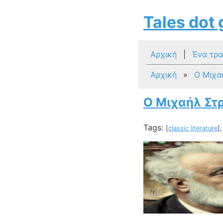
Tales dot 
Αρχική
|
Ένα τρα
Αρχική
»
Ο Μιχα
Ο Μιχαήλ Στρ
Tags:
[
classic literature
],