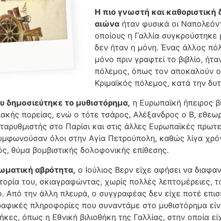
Η πιο γνωστή και καθοριστική 
αιώνα
ήταν φυσικά οι Ναπολεόντ
οποίους η Γαλλία συγκρούστηκε 
δεν ήταν η μόνη. Ένας άλλος πό
μόνο πριν γραφτεί το βιβλίο, ήτ
πόλεμος, όπως τον αποκαλούν ο
Κριμαϊκός πόλεμος, κατά την δυτ
υ δημοσιεύτηκε το μυθιστόρημα,
η Ευρωπαϊκή ήπειρος β
ιακής πορείας, ενώ ο τότε τσάρος, Αλέξανδρος ο Β, εθεω
ταρυθμιστής στο Παρίσι και στις άλλες Ευρωπαϊκές πρωτ
συμφωνούσαν όλοι στην Αγία Πετρούπολη, καθώς λίγα χρόν
ς, θύμα βομβιστικής δολοφονικής επίθεσης.
λωματική αβρότητα,
ο Ιούλιος Βερν είχε αφήσει να διαφαν
τορία του, σκιαγραφώντας, χωρίς πολλές λεπτομέρειες, 
 Από την άλλη πλευρά, ο συγγραφέας δεν είχε ποτέ επισ
ραφικές πληροφορίες που συναντάμε στο μυθιστόρημα είν
ήκες, όπως η Εθνική βιλιοθήκη της Γαλλίας, στην οποία εί