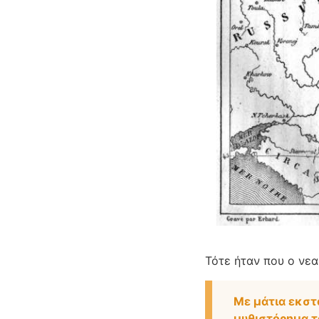
Τότε ήταν που ο νε
Με μάτια εκστ
μυθιστόρημα το