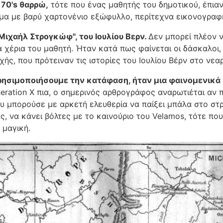
70's θαρρώ,
τότε που ένας μαθητής του δημοτικού, έπιαν
ημα με βαρύ χαρτονένιο εξώφυλλο, περίτεχνα εικονογραφ
"Μιχαήλ Στρογκώφ", του Ιουλίου Βερν.
Δεν μπορεί πλέον 
α χέρια του μαθητή. Ήταν κατά πως φαίνεται οι δάσκαλοι, 
χής, που πρότειναν τις ιστορίες του Ιουλίου Βέρν στο νεα
ρησιμοποιήσουμε την κατάφαση, ήταν μια φαινομενικά
eration X πια, ο σημερινός αρθρογράφος αναρωτιέται αν 
υ μπορούσε με αρκετή ελευθερία να παίξει μπάλα στο στ
άς, να κάνει βόλτες με το καινούριο του Velamos, τότε πο
 μαγική.