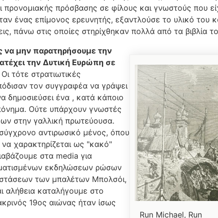
αι πρoνομιακής πρόσβασης σε φίλους και γνωστούς που εί
ήταν ένας επίμονος ερευνητής, εξαντλούσε το υλικό του 
ις, πάνω στις οποίες στηρίχθηκαν πολλά από τα βιβλία το
 να μην παρατηρήσουμε την
ατέχει την Δυτική Ευρώπη σε
Οι τότε στρατιωτικές
πόδισαν τον συγγραφέα να γράψει
να δημοσιεύσει ένα , κατά κάποιο
πόνημα. Ούτε υπάρχουν γνωστές
ων στην γαλλική πρωτεύουσα.
 σύγχρονο αντιρωσικό μένος, όπου
 να χαρακτηρίζεται ως "κακό"
διαβάζουμε στα media για
ματισμένων εκδηλώσεων ρώσων
αστάσεων των μπαλέτων Μπολσόι,
αι αλήθεια καταλήγουμε στο
ακρινός 19ος αιώνας ήταν ίσως
Run Michael, Run