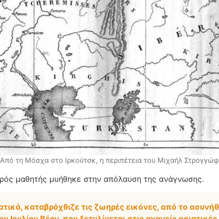
Από τη Μόσχα στο Ιρκούτσκ, η περιπέτεια του Μιχαήλ Στρογγώφ
αρός μαθητής μυήθηκε στην απόλαυση της ανάγνωσης.
ατικά, καταβρόχθιζε τις ζωηρές εικόνες, από το ασυνήθ
υ Ιουλίου Βέρν, που ξετυλίγεται στις αχανείς ασιατικές