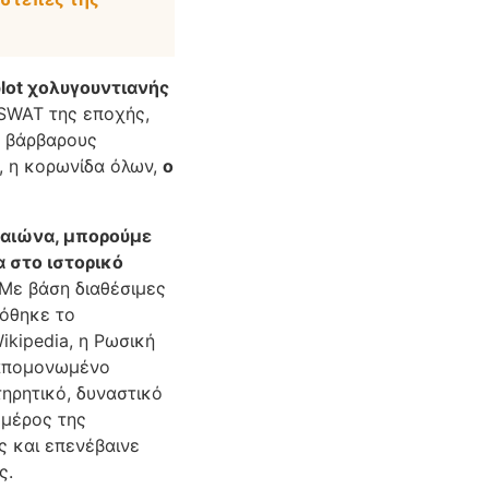
plot χολυγουντιανής
 SWAT της εποχής,
, βάρβαρους
, η κορωνίδα όλων,
ο
 αιώνα, μπορούμε
 στο ιστορικό
Με βάση διαθέσιμες
δόθηκε το
ikipedia, η Ρωσική
 απομονωμένο
τηρητικό, δυναστικό
 μέρος της
 και επενέβαινε
ς.