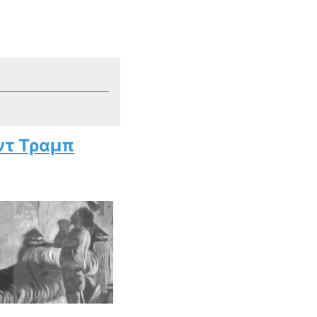
ντ Τραμπ