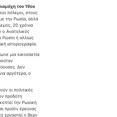
διαμάχη του 19ου
ιοι πόλεμοι, στους
με την Ρωσία, αλλά
λεμος, 20 χρόνια
αν ο Ανατολικός
ι Ρώσοι ή αλλιώς
ική ιστοριογραφία.
ίωνε μια εικοσαετία
ρούταν
εύουσες. Δεν
ια αργότερα, ο
ούν οι πολιτικές
τον προδότη
κεπτεί την Ρωσική
αι προϊόν έρευνας
χε εργαστεί ο Βερν